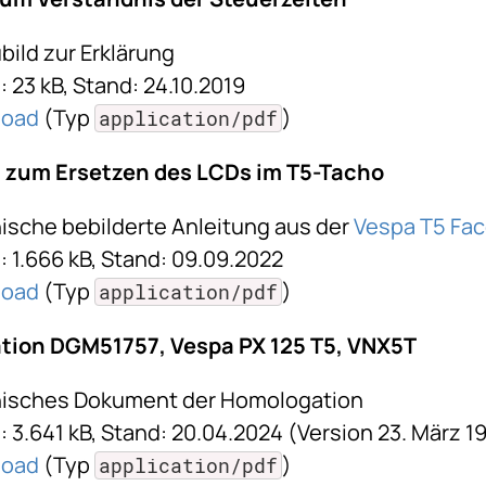
bild zur Erklärung
 23 kB, Stand: 24.10.2019
load
(Typ
)
application/pdf
 zum Ersetzen des LCDs im T5-Tacho
enische bebilderte Anleitung aus der
Vespa T5 Fa
: 1.666 kB, Stand: 09.09.2022
load
(Typ
)
application/pdf
tion DGM51757, Vespa PX 125 T5, VNX5T
enisches Dokument der Homologation
 3.641 kB, Stand: 20.04.2024 (Version 23. März 1
load
(Typ
)
application/pdf