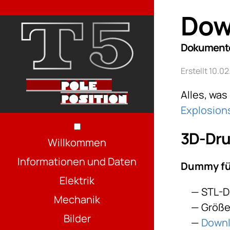
Dow
Dokumente,
Erstellt 10.
Alles, wa
Explosio
3D-Dr
Willkommen
Informationen und Daten
Dummy für
Elektrik
STL-D
Mechanik
Größe:
Bilder
Down