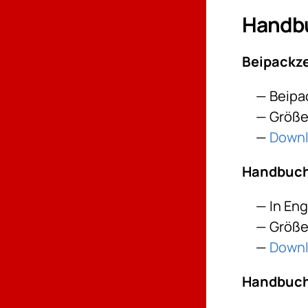
Handb
Beipackze
Beipa
Größe:
Down
Handbuch 
In En
Größe:
Down
Handbuch 