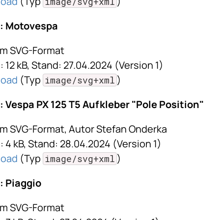
load
(Typ
)
image/svg+xml
: Motovespa
im SVG-Format
 12 kB, Stand: 27.04.2024 (Version 1)
load
(Typ
)
image/svg+xml
 Vespa PX 125 T5 Aufkleber "Pole Position"
im SVG-Format, Autor Stefan Onderka
 4 kB, Stand: 28.04.2024 (Version 1)
load
(Typ
)
image/svg+xml
 Piaggio
im SVG-Format