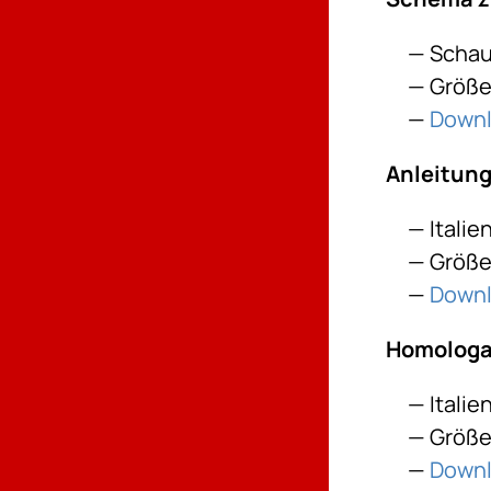
Schau
Größe:
Down
Anleitung
Itali
Größe
Down
Homologa
Itali
Größe:
Down