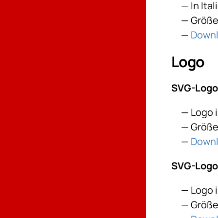
In Ita
Größe:
Down
Logo
SVG-Logo
Logo 
Größe:
Down
SVG-Logo:
Logo 
Größe: