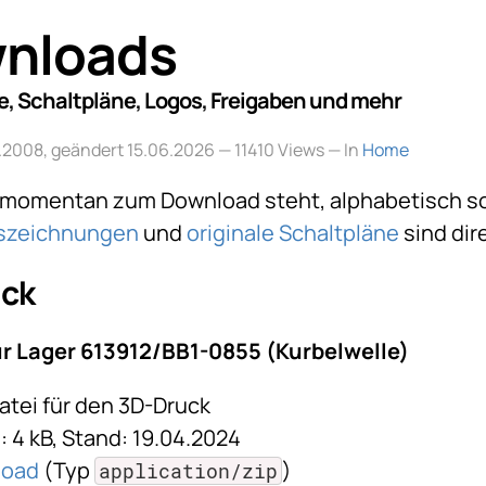
nloads
 Schaltpläne, Logos, Freigaben und mehr
02.2008, geändert 15.06.2026
— 11410 Views — In
Home
s momentan zum Download steht, alphabetisch sor
nszeichnungen
und
originale Schaltpläne
sind dir
uck
 Lager 613912/BB1-0855 (Kurbelwelle)
atei für den 3D-Druck
 4 kB, Stand: 19.04.2024
load
(Typ
)
application/zip