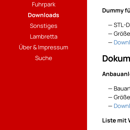
Fuhrpark
Dummy für
Downloads
STL-D
Sonstiges
Größe:
Lambretta
Down
Über & Impressum
Dokum
Suche
Anbauanl
Bauar
Größe
Down
Liste mit