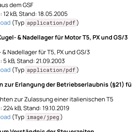
 aus dem GSF
 12 kB, Stand: 18.05.2005
load
(Typ
)
application/pdf
 Kugel- & Nadellager für Motor T5, PX und GS/3
 & Nadellager für T5, PX und GS/3
 5 kB, Stand: 21.09.2003
load
(Typ
)
application/pdf
 zur Erlangung der Betriebserlaubnis (§21) für
hten zur Zulassung einer italienischen T5
 224 kB, Stand: 19.10.2019
load
(Typ
)
image/jpeg
um Verständnis der Steuerzeiten