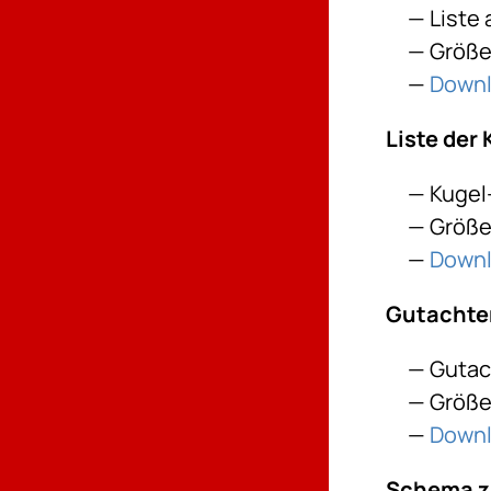
Liste
Größe:
Down
Liste der
Kugel-
Größe:
Down
Gutachten
Gutac
Größe:
Down
Schema z