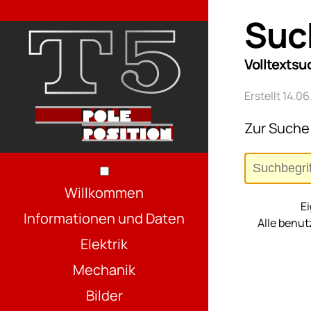
Suc
Volltextsuc
Erstellt 14.
Zur Suche
Willkommen
Ei
Informationen und Daten
Alle benu
Elektrik
Mechanik
Bilder