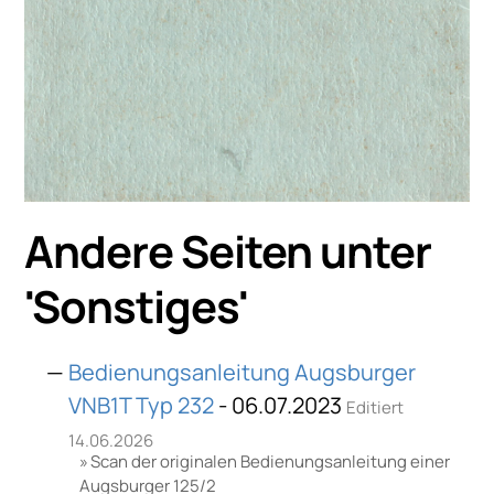
Andere Seiten unter
'
Sonstiges
'
Bedienungsanleitung Augsburger
VNB1T Typ 232
- 06.07.2023
Editiert
14.06.2026
Scan der originalen Bedienungsanleitung einer
Augsburger 125/2