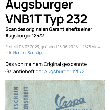
Augsburger
VNB1T Typ 232
Scan des originalen Garantiehefts einer
Augsburger 125/2
Erstellt 06.07.2023, geändert 15.06.2026
— 2876 Views
— In
Home
»
Sonstiges
Das von meinem Original gescannte
Garantieheft der
Augsburger 125/2
.