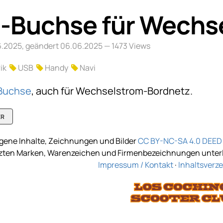
-Buchse für Wechs
06.2025, geändert 06.06.2025
— 1473 Views
rik
USB
Handy
Navi
Buchse
, auch für Wechselstrom-Bordnetz.
ER
gene Inhalte, Zeichnungen und Bilder
CC BY-NC-SA 4.0 DEED
tzten Marken, Warenzeichen und Firmenbezeichnungen unterli
Impressum / Kontakt
·
Inhaltsverze