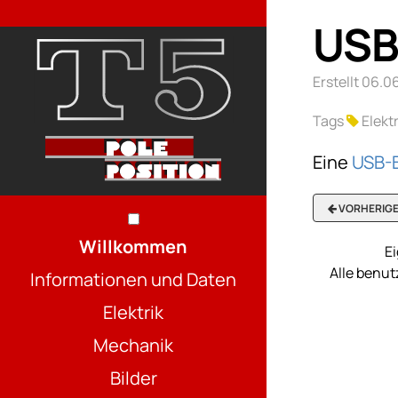
USB
Erstellt 06.
Tags
Elekt
Eine
USB-
VORHERIG
Willkommen
Ei
Alle benu
Informationen und Daten
Elektrik
Mechanik
Bilder