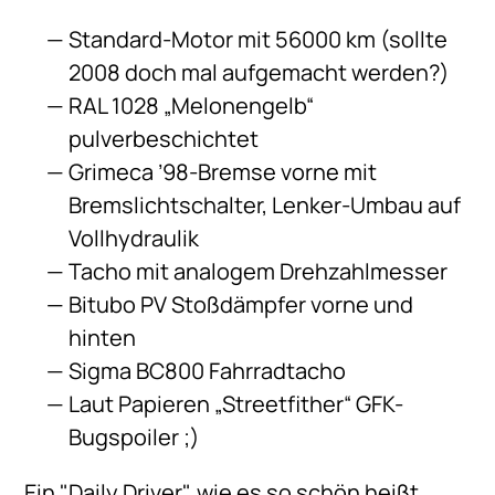
Standard-Motor mit 56000 km (sollte
2008 doch mal aufgemacht werden?)
RAL 1028 „Melonengelb“
pulverbeschichtet
Grimeca ’98-Bremse vorne mit
Bremslichtschalter, Lenker-Umbau auf
Vollhydraulik
Tacho mit analogem Drehzahlmesser
Bitubo PV Stoßdämpfer vorne und
hinten
Sigma BC800 Fahrradtacho
Laut Papieren „Streetfither“ GFK-
Bugspoiler ;)
Ein "Daily Driver", wie es so schön heißt.