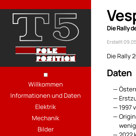
Ves
Die Rally d
Erstellt 09.
Die Rally 
Daten
Willkommen
Öster
Informationen und Daten
Erstz
Elektrik
1997 
Origin
Mechanik
wenig
Bilder
2022 