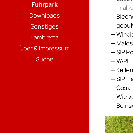
Fuhrpark
'mal 
Downloads
Blech
gepul
Sonstiges
Wirkl
Lambretta
Malos
Über & Impressum
SIP R
Suche
VAPE
Kelle
SIP-T
Cosa-
Wie v
Beins