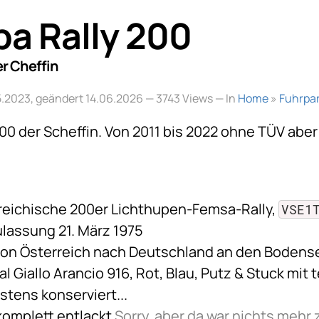
pa Rally 200
er Cheffin
05.2023, geändert 14.06.2026
— 3743 Views — In
Home
»
Fuhrpa
200 der Scheffin. Von 2011 bis 2022 ohne TÜV ab
reichische 200er Lichthupen-Femsa-Rally,
VSE1
ulassung 21. März 1975
von Österreich nach Deutschland an den Bodens
al Giallo Arancio 916, Rot, Blau, Putz & Stuck mit 
stens konserviert...
komplett entlackt
Sorry, aber da war nichts mehr