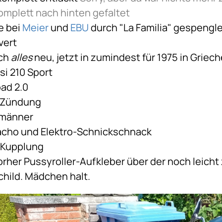
komplett nach hinten gefaltet
e bei
Meier
und
EBU
durch "La Familia" gespengle
vert
ich
alles
neu, jetzt in zumindest für 1975 in Griec
si 210 Sport
oad 2.0
-Zündung
rmänner
acho und Elektro-Schnickschnack
Kupplung
orher Pussyroller-Aufkleber über der noch leic
child. Mädchen halt.