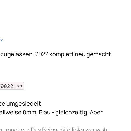
rk
er zugelassen, 2022 komplett neu gemacht.
T0022***
ee umgesiedelt
teilweise 8mm, Blau - gleichzeitig. Aber
 zu machen: Das Beinschild links war wohl