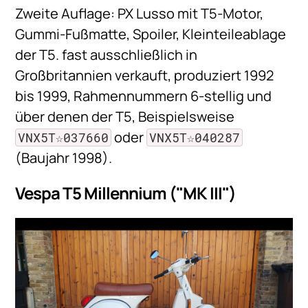
Zweite Auflage: PX Lusso mit T5-Motor,
Gummi-Fußmatte, Spoiler, Kleinteileablage
der T5. fast ausschließlich in
Großbritannien verkauft, produziert 1992
bis 1999, Rahmennummern 6-stellig und
über denen der T5, Beispielsweise
oder
VNX5T☆037660
VNX5T☆040287
(Baujahr 1998).
Vespa T5 Millennium ("MK III")