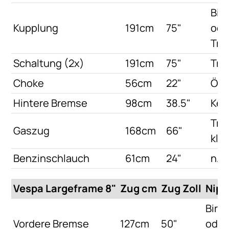
Bir
Kupplung
191cm
75"
ode
Tro
Schaltung (2x)
191cm
75"
Tro
Choke
56cm
22"
Ös
Hintere Bremse
98cm
38.5"
Kei
Tro
Gaszug
168cm
66"
klei
Benzinschlauch
61cm
24"
n/a
Vespa Largeframe 8"
Zug cm
Zug Zoll
Nipp
Birn
Vordere Bremse
127cm
50"
oder