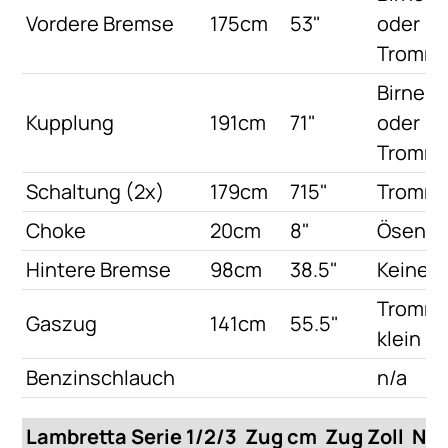
Vordere Bremse
175cm
53"
oder
Tromme
Birne
Kupplung
191cm
71"
oder
Tromme
Schaltung (2x)
179cm
715"
Tromme
Choke
20cm
8"
Ösen
Hintere Bremse
98cm
38.5"
Keiner
Tromme
Gaszug
141cm
55.5"
klein
Benzinschlauch
n/a
Lambretta Serie 1/2/3
Zug cm
Zug Zoll
Nip