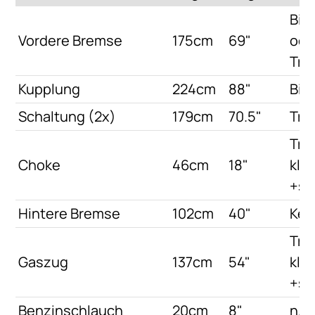
Bir
Vordere Bremse
175cm
69"
ode
Tro
Kupplung
224cm
88"
Bir
Schaltung (2x)
179cm
70.5"
Tro
Tro
Choke
46cm
18"
klei
+sl
Hintere Bremse
102cm
40"
Kei
Tro
Gaszug
137cm
54"
klei
+sl
Benzinschlauch
20cm
8"
n/a