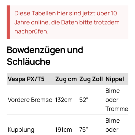
Diese Tabellen hier sind jetzt über 10
Jahre online, die Daten bitte trotzdem
nachprüfen.
Bowdenzügen und
Schläuche
Vespa PX/T5
Zug cm
Zug Zoll
Nippel
Birne
Vordere Bremse
132cm
52"
oder
Trommel
Birne
Kupplung
191cm
75"
oder