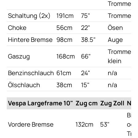
Trommel
Schaltung (2x)
191cm
75"
Trommel
Choke
56cm
22"
Ösen
Hintere Bremse
98cm
38.5"
Auge
Trommel
Gaszug
168cm
66"
klein
Benzinschlauch
61cm
24"
n/a
Ölschlauch
38cm
15"
n/a
Vespa Largeframe 10"
Zug cm
Zug Zoll
Nip
Bir
Vordere Bremse
132cm
53"
ode
Tro