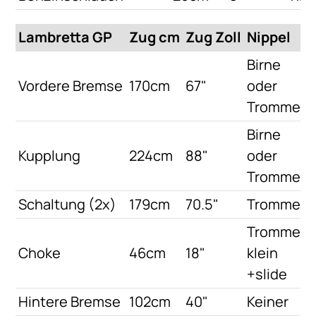
Lambretta GP
Zug cm
Zug Zoll
Nippel
Birne
Vordere Bremse
170cm
67"
oder
Trommel
Birne
Kupplung
224cm
88"
oder
Trommel
Schaltung (2x)
179cm
70.5"
Trommel
Trommel
Choke
46cm
18"
klein
+slide
Hintere Bremse
102cm
40"
Keiner