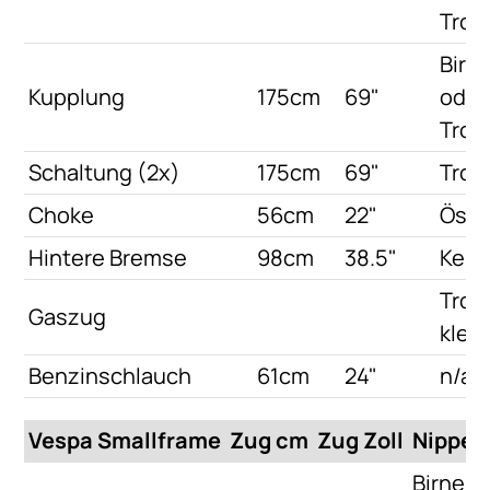
Tro
Birn
Kupplung
175cm
69"
oder
Tro
Schaltung (2x)
175cm
69"
Tro
Choke
56cm
22"
Öse
Hintere Bremse
98cm
38.5"
Kein
Tro
Gaszug
klein
Benzinschlauch
61cm
24"
n/a
Vespa Smallframe
Zug cm
Zug Zoll
Nippel
Birne