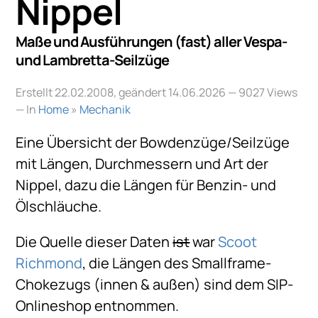
Nippel
Maße und Ausführungen (fast) aller Vespa-
und Lambretta-Seilzüge
Erstellt 22.02.2008, geändert 14.06.2026
— 9027 Views
— In
Home
»
Mechanik
Eine Übersicht der Bowdenzüge/Seilzüge
mit Längen, Durchmessern und Art der
Nippel, dazu die Längen für Benzin- und
Ölschläuche.
Die Quelle dieser Daten
ist
war
Scoot
Richmond
, die Längen des Smallframe-
Chokezugs (innen & außen) sind dem SIP-
Onlineshop entnommen.