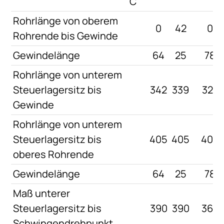
C
Rohrlänge von oberem
0
42
0
Rohrende bis Gewinde
Gewindelänge
64
25
78
Rohrlänge von unterem
Steuerlagersitz bis
342
339
327
Gewinde
Rohrlänge von unterem
Steuerlagersitz bis
405
405
405
oberes Rohrende
Gewindelänge
64
25
78
Maß unterer
Steuerlagersitz bis
390
390
365
Schwingendrehpunkt