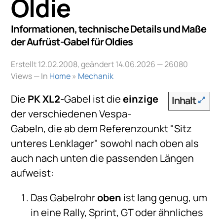
Oldie
Informationen, technische Details und Maße
der Aufrüst-Gabel für Oldies
Erstellt 12.02.2008, geändert 14.06.2026
— 26080
Views — In
Home
»
Mechanik
Die
PK XL2
-Gabel ist die
einzige
Inhalt
der verschiedenen Vespa-
Gabeln, die ab dem Referenzounkt "Sitz
unteres Lenklager" sowohl nach oben als
auch nach unten die passenden Längen
aufweist:
Das Gabelrohr
oben
ist lang genug, um
in eine Rally, Sprint, GT oder ähnliches