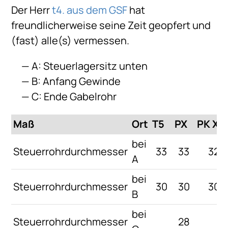
Der Herr
t4. aus dem GSF
hat
freundlicherweise seine Zeit geopfert und
(fast) alle(s) vermessen.
A: Steuerlagersitz unten
B: Anfang Gewinde
C: Ende Gabelrohr
Maß
Ort
T5
PX
PK XL
bei
Steuerrohrdurchmesser
33
33
32
A
bei
Steuerrohrdurchmesser
30
30
30
B
bei
Steuerrohrdurchmesser
28