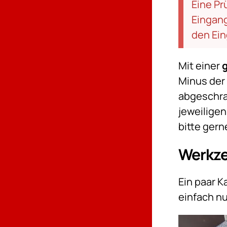
Eine Pr
Eingan
den Ei
Mit einer
Minus der 
abgeschra
jeweilige
bitte gern
Werkz
Ein paar 
einfach nu