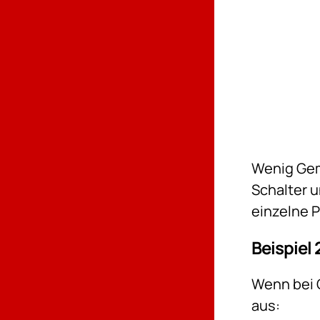
Wenig Gem
Schalter 
einzelne 
Beispiel 
Wenn bei 
aus: