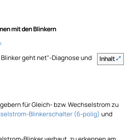
men mit den Blinkern
k
ei Blinker geht net"-Diagnose und
Inhalt
kgebern für Gleich- bzw. Wechselstrom zu
elstrom-Blinkerschalter (6-polig)
und
lstrom-Blinker verbaut, zu erkennen am