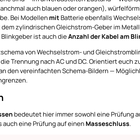
anchmal auch blauen oder orangen), würfelförmi
be. Bei Modellen
mit
Batterie ebenfalls Wechsel
it dem zylindrischen Gleichstrom-Geber im Meta
Blinkgeber ist auch die
Anzahl der Kabel am Bl
tschema von Wechselstrom- und Gleichstrombli
 die Trennung nach AC und DC. Orientiert euch 
an den vereinfachten Schema-Bildern — Möglichk
ngrenzen.
n
ssen
bedeutet hier immer sowohl eine Prüfung a
s auch eine Prüfung auf einen
Masseschluss
.