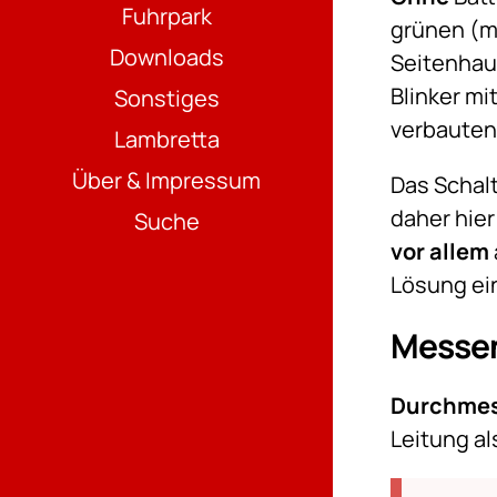
Fuhrpark
grünen (m
Downloads
Seitenhau
Blinker m
Sonstiges
verbauten 
Lambretta
Über & Impressum
Das Schal
daher hier
Suche
vor allem
Lösung ei
Messe
Durchme
Leitung al