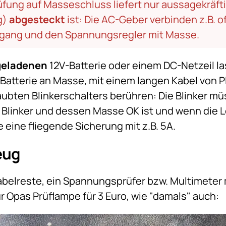
üfung auf Masseschluss liefert nur aussagekräft
g)
abgesteckt
ist: Die AC-Geber verbinden z.B.
ngang und den Spannungsregler mit Masse.
geladenen
12V-Batterie oder einem DC-Netzeil las
Batterie an Masse, mit einem langen Kabel von P
ubten Blinkerschalters berühren: Die Blinker m
n Blinker und dessen Masse OK ist und wenn die 
e eine fliegende Sicherung mit z.B. 5A.
eug
Kabelreste, ein Spannungsprüfer bzw. Multimeter
r Opas Prüflampe für 3 Euro, wie "damals" auch: