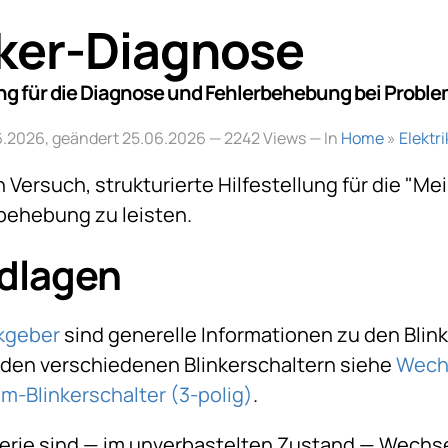
nker-Diagnose
ung für die Diagnose und Fehlerbehebung bei Proble
06.2026, geändert 25.06.2026
— 2242 Views — In
Home
»
Elektri
in Versuch, strukturierte Hilfestellung für die "M
rbehebung zu leisten.
dlagen
nkgeber
sind generelle Informationen zu den Blin
u den verschiedenen Blinkerschaltern siehe
Wechs
m-Blinkerschalter (3-polig)
.
erie sind — im unverbastelten Zustand — Wechse