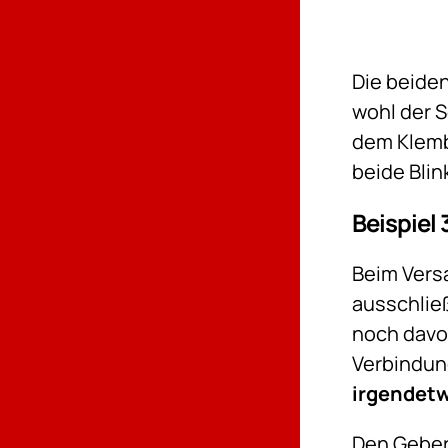
Die beiden
wohl der S
dem Klemb
beide Blin
Beispiel 
Beim Ver
ausschließ
noch davor
Verbindun
irgendet
Den Gebe