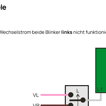
le
1
Wechselstrom beide Blinker
links
nicht funktion