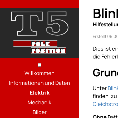
Bli
Hilfestell
Erstellt 09.
Dies ist e
die Fehle
Grun
Willkommen
Informationen und Daten
Unter
Bli
Elektrik
finden, z
Mechanik
Gleichstro
Bilder
Ohne
Batt