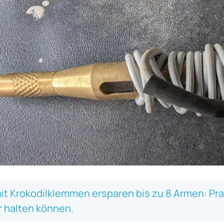
it Krokodilklemmen ersparen bis zu 8 Armen: Pra
r halten können.