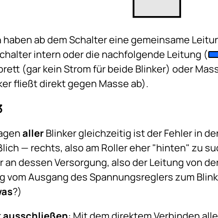
 haben ab dem Schalter eine gemeinsame Leitung,
chalter intern oder die nachfolgende Leitung (
rett (gar kein Strom für beide Blinker) oder Ma
ker fließt direkt gegen Masse ab).
3
sagen
aller
Blinker gleichzeitig ist der Fehler in 
lich — rechts, also am Roller eher "hinten" zu s
 an dessen Versorgung, also der Leitung von der 
g vom Ausgang des Spannungsreglers zum Blink
was
?)
r
ausschließen
: Mit dem direktem Verbinden all