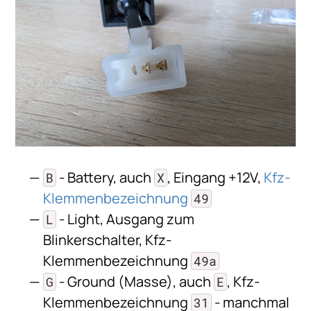
- Battery, auch
, Eingang +12V,
Kfz-
B
X
Klemmenbezeichnung
49
- Light, Ausgang zum
L
Blinkerschalter, Kfz-
Klemmenbezeichnung
49a
- Ground (Masse), auch
, Kfz-
G
E
Klemmenbezeichnung
- manchmal
31