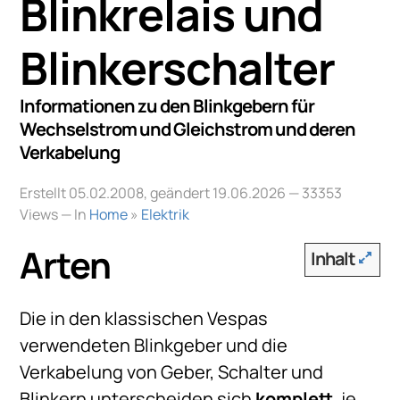
Blinkrelais und
Blinkerschalter
Informationen zu den Blinkgebern für
Wechselstrom und Gleichstrom und deren
Verkabelung
Erstellt 05.02.2008, geändert 19.06.2026
— 33353
Views — In
Home
»
Elektrik
Arten
Inhalt
Die in den klassischen Vespas
verwendeten Blinkgeber und die
Verkabelung von Geber, Schalter und
Blinkern unterscheiden sich
komplett
, je